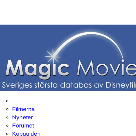
Filmerna
Nyheter
Forumet
Köpguiden