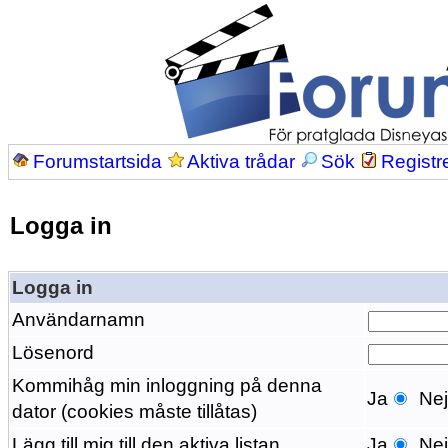
Forumstartsida
Aktiva trådar
Sök
Registr
Logga in
Logga in
Användarnamn
Lösenord
Kommihåg min inloggning på denna
Ja
Ne
dator (cookies måste tillåtas)
Lägg till mig till den aktiva listan
Ja
Ne