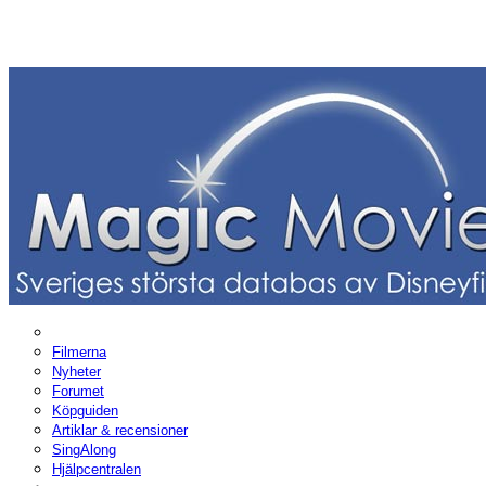
Filmerna
Nyheter
Forumet
Köpguiden
Artiklar & recensioner
SingAlong
Hjälpcentralen