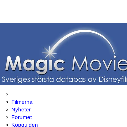
Filmerna
Nyheter
Forumet
Köpguiden