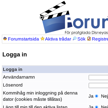
Forumstartsida
Aktiva trådar
Sök
Registr
Logga in
Logga in
Användarnamn
Lösenord
Kommihåg min inloggning på denna
Ja
Ne
dator (cookies måste tillåtas)
Lägg till mig till den aktiva listan
Ja
Ne