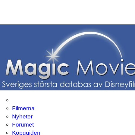
Filmerna
Nyheter
Forumet
Köpguiden