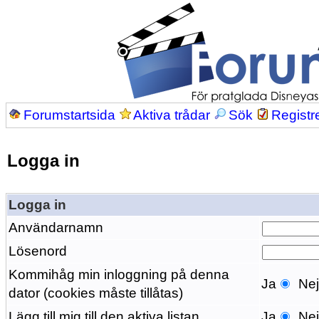
Forumstartsida
Aktiva trådar
Sök
Registr
Logga in
Logga in
Användarnamn
Lösenord
Kommihåg min inloggning på denna
Ja
Ne
dator (cookies måste tillåtas)
Lägg till mig till den aktiva listan
Ja
Ne