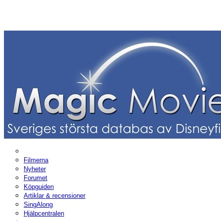
Filmerna
Nyheter
Forumet
Köpguiden
Artiklar & recensioner
SingAlong
Hjälpcentralen