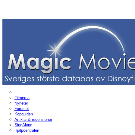
Filmerna
Nyheter
Forumet
Köpguiden
Artiklar & recensioner
SingAlong
Hjälpcentralen