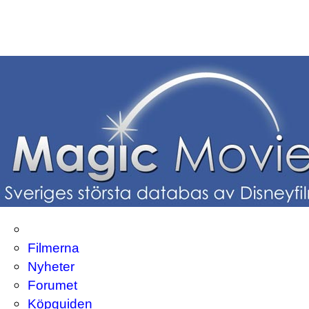
Filmerna
Nyheter
Forumet
Köpguiden