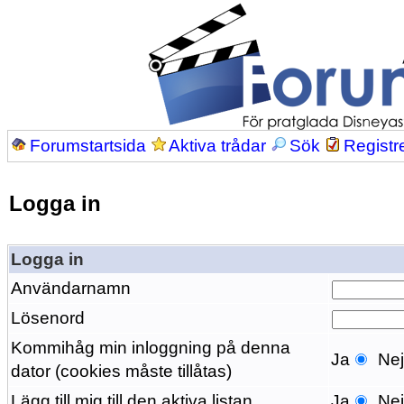
Forumstartsida
Aktiva trådar
Sök
Registr
Logga in
Logga in
Användarnamn
Lösenord
Kommihåg min inloggning på denna
Ja
Ne
dator (cookies måste tillåtas)
Lägg till mig till den aktiva listan
Ja
Ne