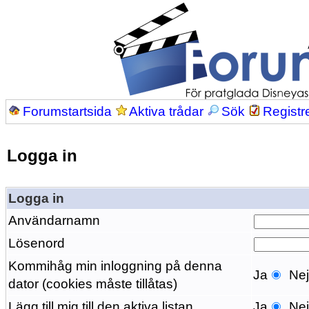
Forumstartsida
Aktiva trådar
Sök
Registr
Logga in
Logga in
Användarnamn
Lösenord
Kommihåg min inloggning på denna
Ja
Ne
dator (cookies måste tillåtas)
Lägg till mig till den aktiva listan
Ja
Ne