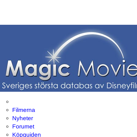
Filmerna
Nyheter
Forumet
Köpguiden