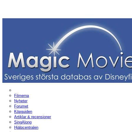
Filmerna
Nyheter
Forumet
Köpguiden
Artiklar & recensioner
SingAlong
Hjälpcentralen