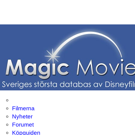
Filmerna
Nyheter
Forumet
Köpguiden