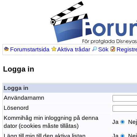
Forumstartsida
Aktiva trådar
Sök
Registr
Logga in
Logga in
Användarnamn
Lösenord
Kommihåg min inloggning på denna
Ja
Ne
dator (cookies måste tillåtas)
Lägg till mig till den aktiva listan
Ja
Ne