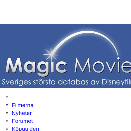
Filmerna
Nyheter
Forumet
Köpguiden