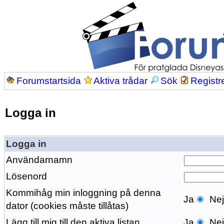
Forumstartsida
Aktiva trådar
Sök
Registr
Logga in
Logga in
Användarnamn
Lösenord
Kommihåg min inloggning på denna
Ja
Ne
dator (cookies måste tillåtas)
Lägg till mig till den aktiva listan
Ja
Ne