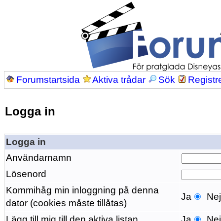
Forumstartsida
Aktiva trådar
Sök
Registr
Logga in
Logga in
Användarnamn
Lösenord
Kommihåg min inloggning på denna
Ja
Ne
dator (cookies måste tillåtas)
Lägg till mig till den aktiva listan
Ja
Ne