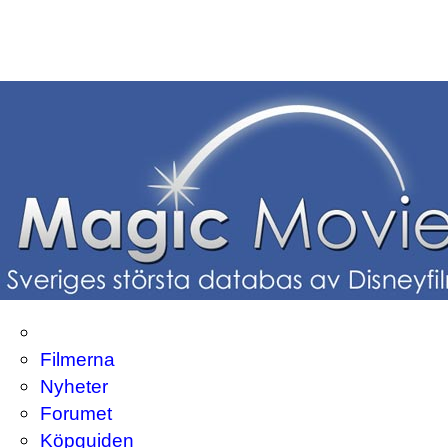
Filmerna
Nyheter
Forumet
Köpguiden