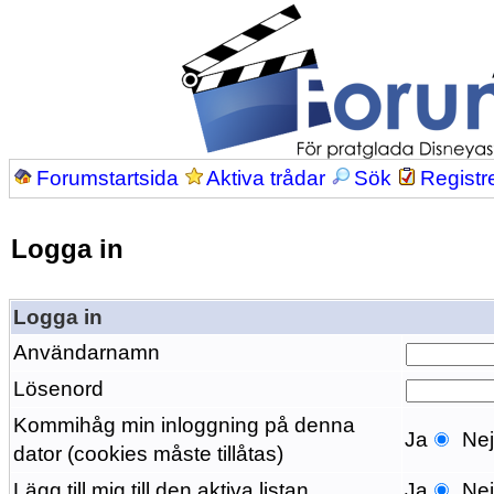
Forumstartsida
Aktiva trådar
Sök
Registr
Logga in
Logga in
Användarnamn
Lösenord
Kommihåg min inloggning på denna
Ja
Ne
dator (cookies måste tillåtas)
Lägg till mig till den aktiva listan
Ja
Ne