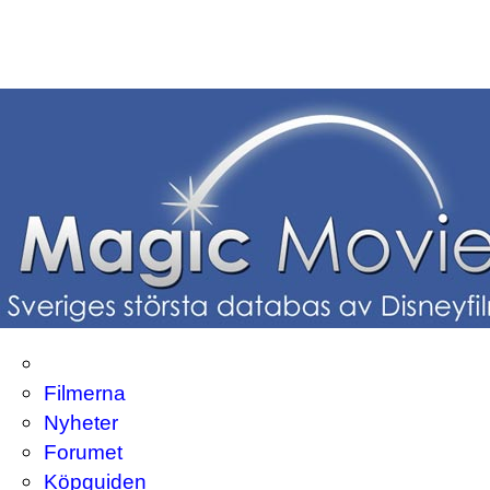
Filmerna
Nyheter
Forumet
Köpguiden