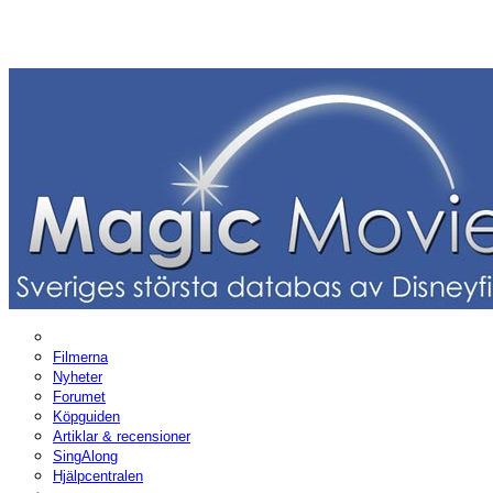
Filmerna
Nyheter
Forumet
Köpguiden
Artiklar & recensioner
SingAlong
Hjälpcentralen