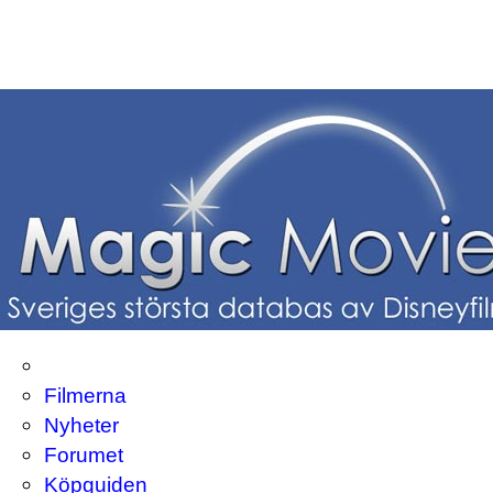
Filmerna
Nyheter
Forumet
Köpguiden