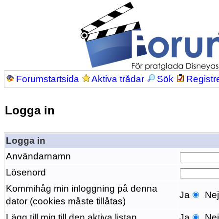
Forumstartsida
Aktiva trådar
Sök
Registr
Logga in
Logga in
Användarnamn
Lösenord
Kommihåg min inloggning på denna
Ja
Ne
dator (cookies måste tillåtas)
Lägg till mig till den aktiva listan
Ja
Ne