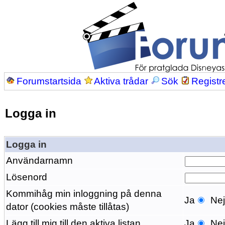
Forumstartsida
Aktiva trådar
Sök
Registr
Logga in
Logga in
Användarnamn
Lösenord
Kommihåg min inloggning på denna
Ja
Ne
dator (cookies måste tillåtas)
Lägg till mig till den aktiva listan
Ja
Ne