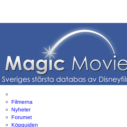
Filmerna
Nyheter
Forumet
Köpguiden