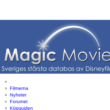
Filmerna
Nyheter
Forumet
Köpguiden