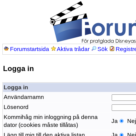
Forumstartsida
Aktiva trådar
Sök
Registr
Logga in
Logga in
Användarnamn
Lösenord
Kommihåg min inloggning på denna
Ja
Ne
dator (cookies måste tillåtas)
Lägg till mig till den aktiva listan
Ja
Ne