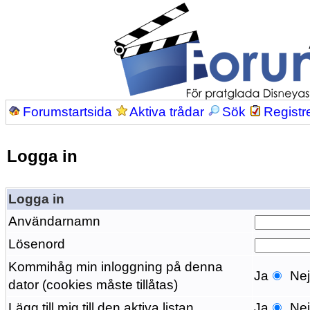
Forumstartsida
Aktiva trådar
Sök
Registr
Logga in
Logga in
Användarnamn
Lösenord
Kommihåg min inloggning på denna
Ja
Ne
dator (cookies måste tillåtas)
Lägg till mig till den aktiva listan
Ja
Ne