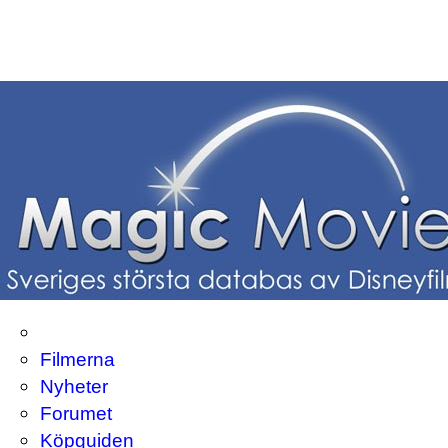
Filmerna
Nyheter
Forumet
Köpguiden