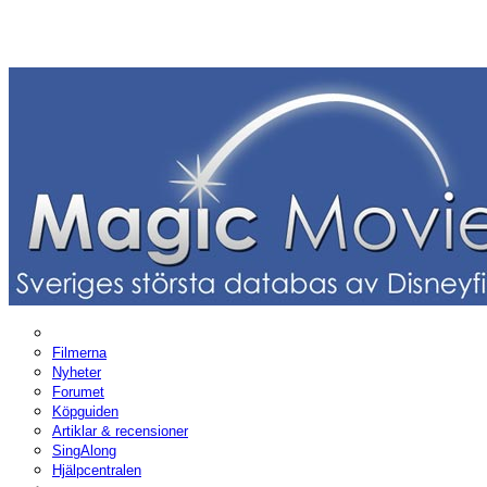
Filmerna
Nyheter
Forumet
Köpguiden
Artiklar & recensioner
SingAlong
Hjälpcentralen