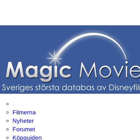
Filmerna
Nyheter
Forumet
Köpguiden