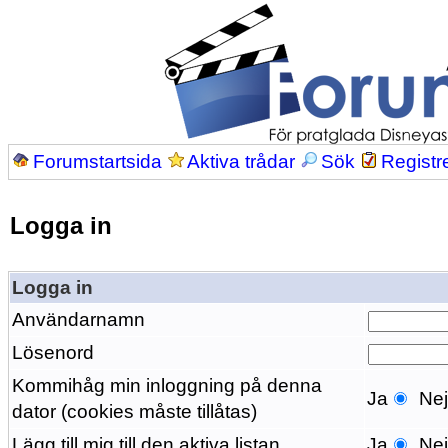
Forumstartsida
Aktiva trådar
Sök
Registr
Logga in
Logga in
Användarnamn
Lösenord
Kommihåg min inloggning på denna
Ja
Ne
dator (cookies måste tillåtas)
Lägg till mig till den aktiva listan
Ja
Ne