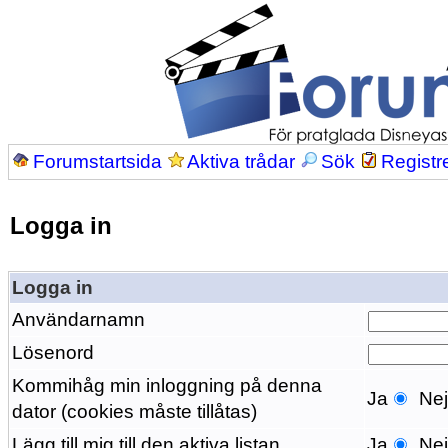
Forumstartsida
Aktiva trådar
Sök
Registr
Logga in
Logga in
Användarnamn
Lösenord
Kommihåg min inloggning på denna
Ja
Ne
dator (cookies måste tillåtas)
Lägg till mig till den aktiva listan
Ja
Ne