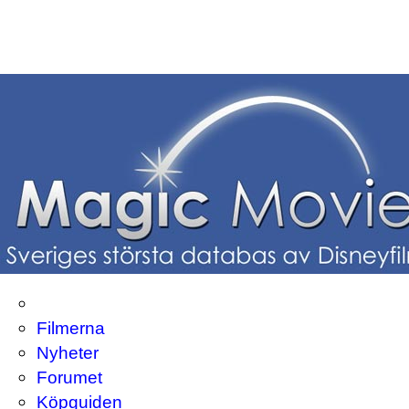
Filmerna
Nyheter
Forumet
Köpguiden