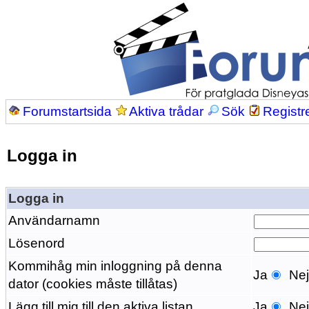
Forumstartsida
Aktiva trådar
Sök
Registr
Logga in
Logga in
Användarnamn
Lösenord
Kommihåg min inloggning på denna
Ja
Ne
dator (cookies måste tillåtas)
Lägg till mig till den aktiva listan
Ja
Ne