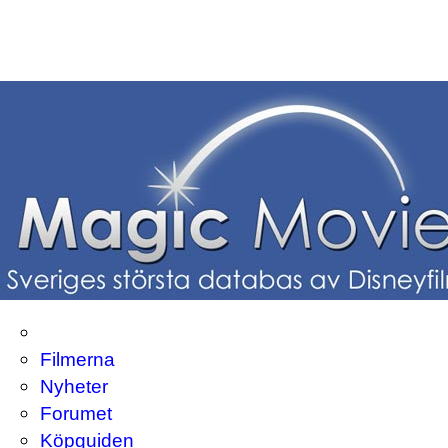
Filmerna
Nyheter
Forumet
Köpguiden