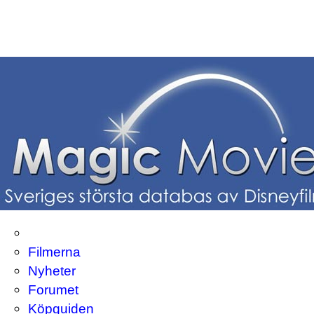
Filmerna
Nyheter
Forumet
Köpguiden