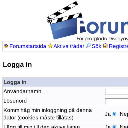
Forumstartsida
Aktiva trådar
Sök
Registr
Logga in
Logga in
Användarnamn
Lösenord
Kommihåg min inloggning på denna
Ja
Ne
dator (cookies måste tillåtas)
Lägg till mig till den aktiva listan
Ja
Ne