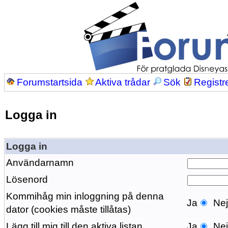
Forumstartsida
Aktiva trådar
Sök
Registr
Logga in
Logga in
Användarnamn
Lösenord
Kommihåg min inloggning på denna
Ja
Ne
dator (cookies måste tillåtas)
Lägg till mig till den aktiva listan
Ja
Ne