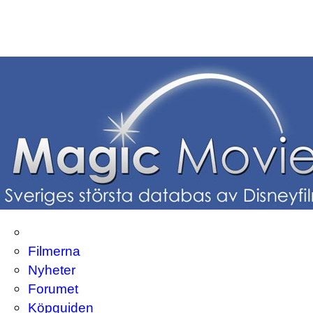
Filmerna
Nyheter
Forumet
Köpguiden