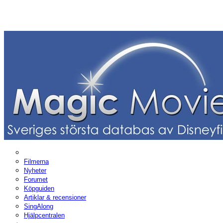
Filmerna
Nyheter
Forumet
Köpguiden
Artiklar & recensioner
SingAlong
Hjälpcentralen