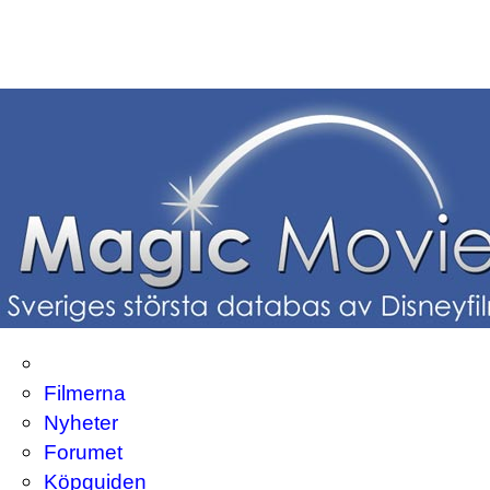
Filmerna
Nyheter
Forumet
Köpguiden