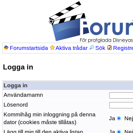
Forumstartsida
Aktiva trådar
Sök
Registr
Logga in
Logga in
Användarnamn
Lösenord
Kommihåg min inloggning på denna
Ja
Ne
dator (cookies måste tillåtas)
Lägg till mig till den aktiva listan
Ja
Ne