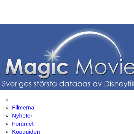
Filmerna
Nyheter
Forumet
Köpguiden