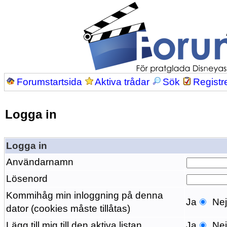
Forumstartsida
Aktiva trådar
Sök
Registr
Logga in
Logga in
Användarnamn
Lösenord
Kommihåg min inloggning på denna
Ja
Ne
dator (cookies måste tillåtas)
Lägg till mig till den aktiva listan
Ja
Ne