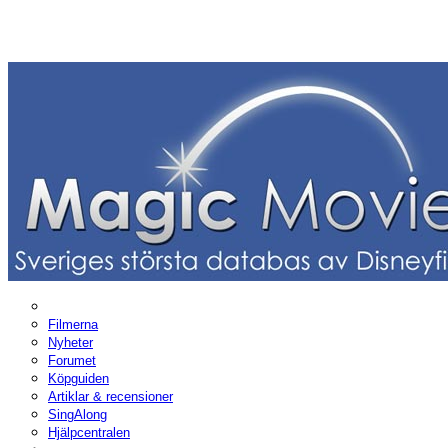
Filmerna
Nyheter
Forumet
Köpguiden
Artiklar & recensioner
SingAlong
Hjälpcentralen