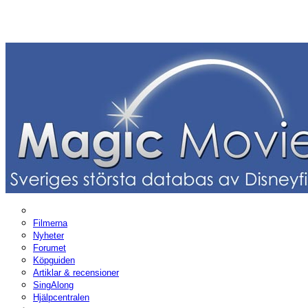
Filmerna
Nyheter
Forumet
Köpguiden
Artiklar & recensioner
SingAlong
Hjälpcentralen