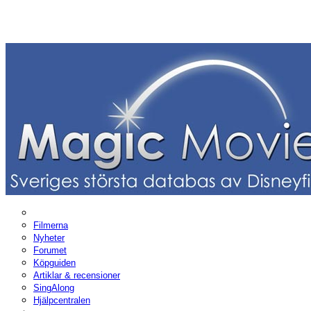
Filmerna
Nyheter
Forumet
Köpguiden
Artiklar & recensioner
SingAlong
Hjälpcentralen