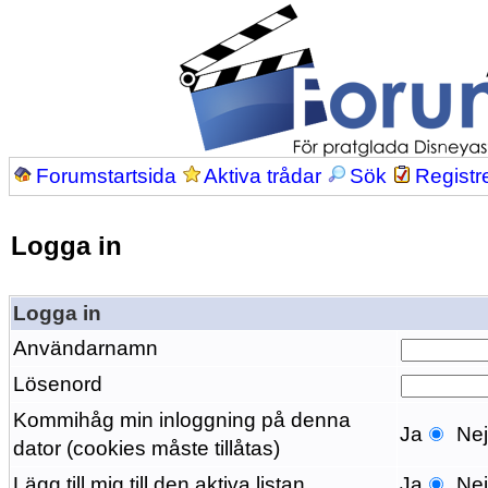
Forumstartsida
Aktiva trådar
Sök
Registr
Logga in
Logga in
Användarnamn
Lösenord
Kommihåg min inloggning på denna
Ja
Ne
dator (cookies måste tillåtas)
Lägg till mig till den aktiva listan
Ja
Ne