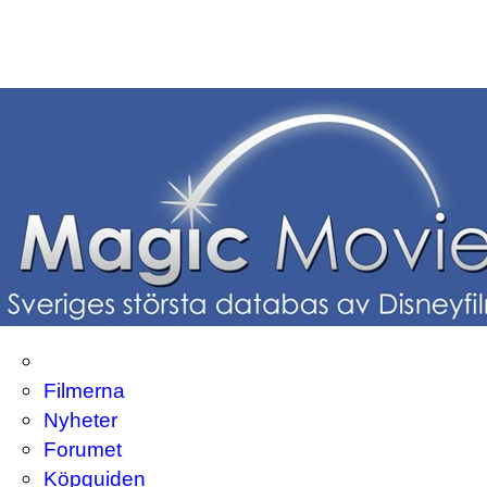
Filmerna
Nyheter
Forumet
Köpguiden