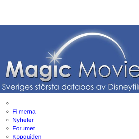
Filmerna
Nyheter
Forumet
Köpguiden