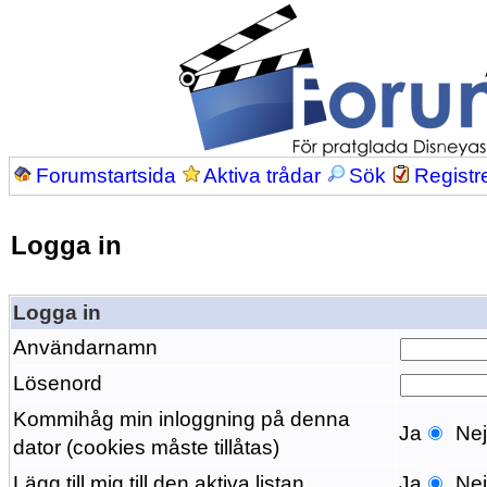
Forumstartsida
Aktiva trådar
Sök
Registr
Logga in
Logga in
Användarnamn
Lösenord
Kommihåg min inloggning på denna
Ja
Ne
dator (cookies måste tillåtas)
Lägg till mig till den aktiva listan
Ja
Ne