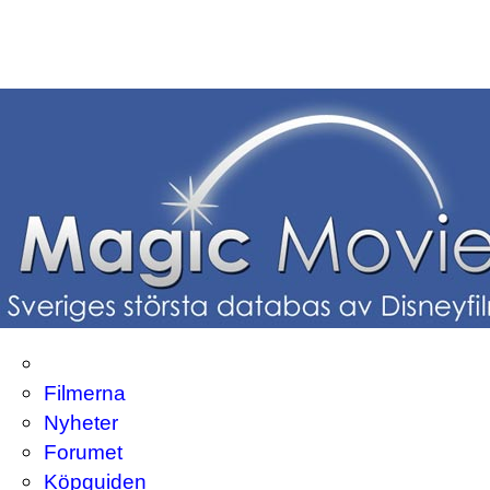
Filmerna
Nyheter
Forumet
Köpguiden