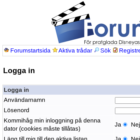
Forumstartsida
Aktiva trådar
Sök
Registr
Logga in
Logga in
Användarnamn
Lösenord
Kommihåg min inloggning på denna
Ja
Ne
dator (cookies måste tillåtas)
Lägg till mig till den aktiva listan
Ja
Ne