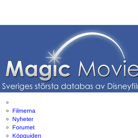
Filmerna
Nyheter
Forumet
Köpguiden