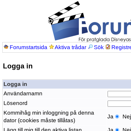
Forumstartsida
Aktiva trådar
Sök
Registr
Logga in
Logga in
Användarnamn
Lösenord
Kommihåg min inloggning på denna
Ja
Ne
dator (cookies måste tillåtas)
Lägg till mig till den aktiva listan
Ja
Ne