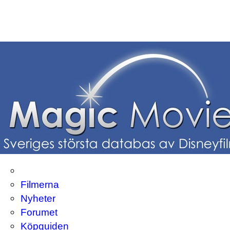
Filmerna
Nyheter
Forumet
Köpguiden