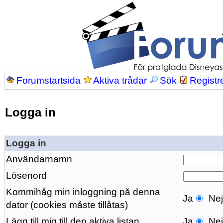
Forumstartsida
Aktiva trådar
Sök
Registr
Logga in
Logga in
Användarnamn
Lösenord
Kommihåg min inloggning på denna
Ja
Ne
dator (cookies måste tillåtas)
Lägg till mig till den aktiva listan
Ja
Ne