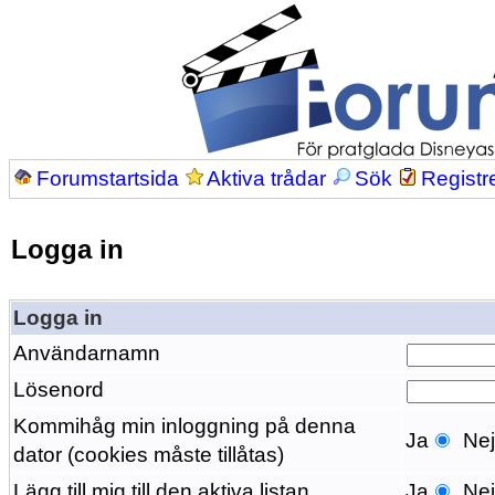
Forumstartsida
Aktiva trådar
Sök
Registr
Logga in
Logga in
Användarnamn
Lösenord
Kommihåg min inloggning på denna
Ja
Ne
dator (cookies måste tillåtas)
Lägg till mig till den aktiva listan
Ja
Ne