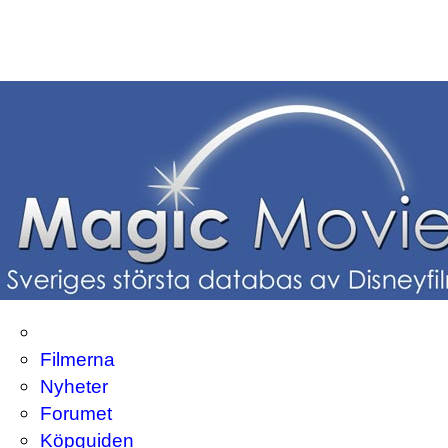
Filmerna
Nyheter
Forumet
Köpguiden