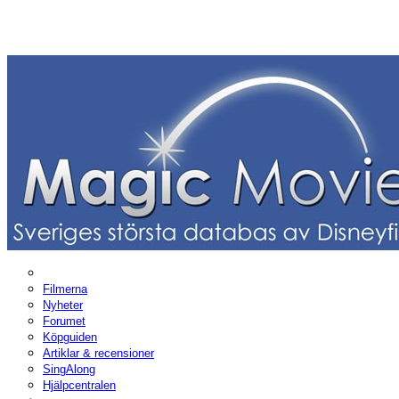
Filmerna
Nyheter
Forumet
Köpguiden
Artiklar & recensioner
SingAlong
Hjälpcentralen