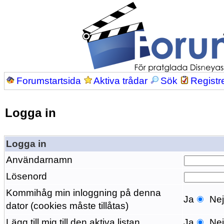
Forumstartsida
Aktiva trådar
Sök
Registr
Logga in
Logga in
Användarnamn
Lösenord
Kommihåg min inloggning på denna
Ja
Ne
dator (cookies måste tillåtas)
Lägg till mig till den aktiva listan
Ja
Ne