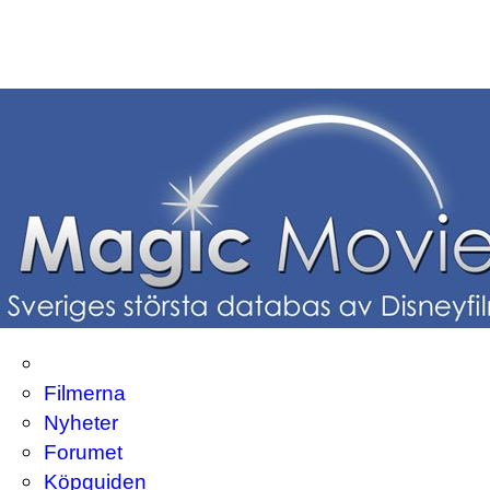
Filmerna
Nyheter
Forumet
Köpguiden