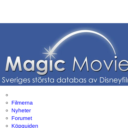
Filmerna
Nyheter
Forumet
Köpguiden