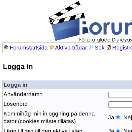
Forumstartsida
Aktiva trådar
Sök
Registr
Logga in
Logga in
Användarnamn
Lösenord
Kommihåg min inloggning på denna
Ja
Ne
dator (cookies måste tillåtas)
Lägg till mig till den aktiva listan
Ja
Ne