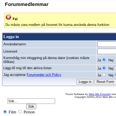
Forummedlemmar
Fel
Du måste vara medlem på forumet för kunna använda denna funktion
Logga in
Användarnamn
Lösenord
Kommihåg min inloggning på denna dator (cookies måste
Ja
Nej
tillåtas)
Lägg till mig till den aktiva listan
Ja
Nej
Jag accepterar
Forumregler och Policy
Ja
Nej
Forum Software by
Web Wiz Forums®
vers
Copyright ©2001-2012 Web Wiz Lt
Film
Person