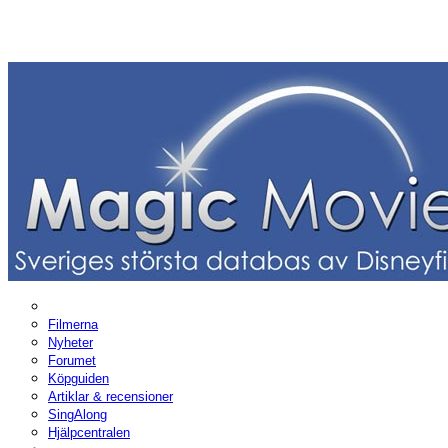
Filmerna
Nyheter
Forumet
Köpguiden
Artiklar & recensioner
SingAlong
Hjälpcentralen