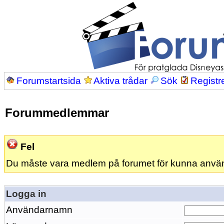
Forumstartsida
Aktiva trådar
Sök
Registr
Forummedlemmar
Fel
Du måste vara medlem på forumet för kunna anvä
Logga in
Användarnamn