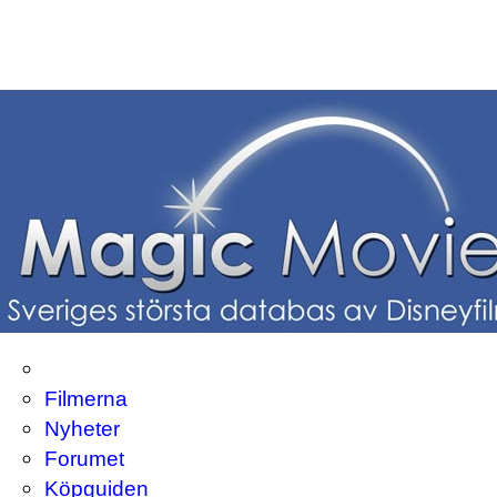
Filmerna
Nyheter
Forumet
Köpguiden