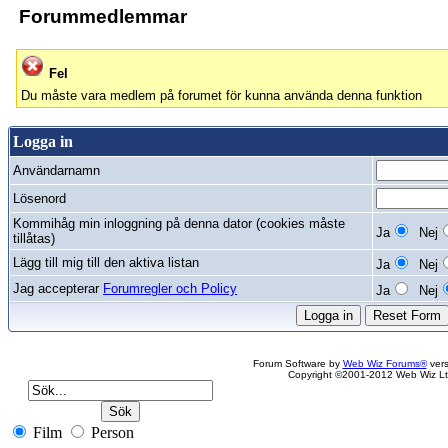
Forummedlemmar
Fel
Du måste vara medlem på forumet för kunna använda denna funktion
Logga in
Användarnamn
Lösenord
Kommihåg min inloggning på denna dator (cookies måste
Ja
Nej
tillåtas)
Lägg till mig till den aktiva listan
Ja
Nej
Jag accepterar
Forumregler och Policy
Ja
Nej
Forum Software by
Web Wiz Forums®
vers
Copyright ©2001-2012 Web Wiz Lt
Film
Person