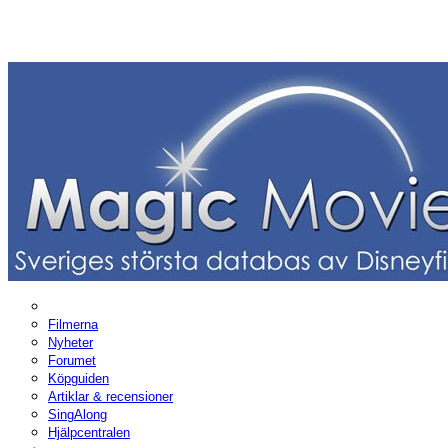
Filmerna
Nyheter
Forumet
Köpguiden
Artiklar & recensioner
SingAlong
Hjälpcentralen