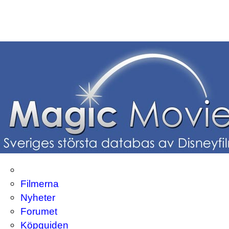
Filmerna
Nyheter
Forumet
Köpguiden