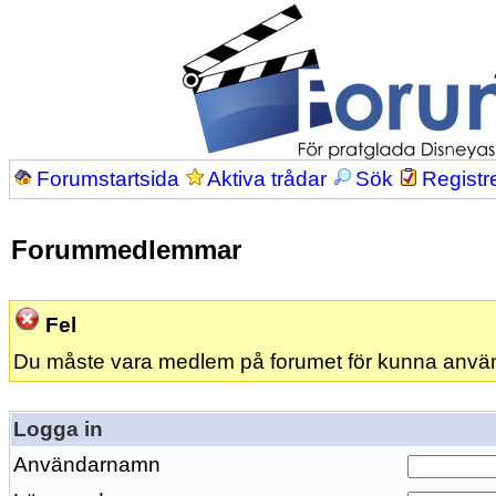
Forumstartsida
Aktiva trådar
Sök
Registr
Forummedlemmar
Fel
Du måste vara medlem på forumet för kunna anvä
Logga in
Användarnamn