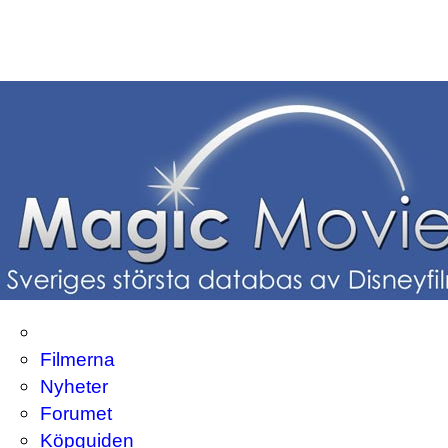
Filmerna
Nyheter
Forumet
Köpguiden