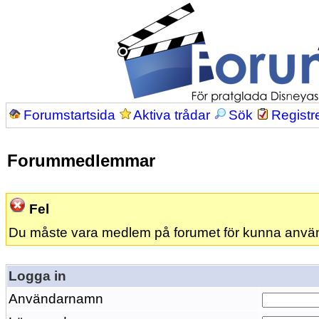
Forumstartsida
Aktiva trådar
Sök
Registr
Forummedlemmar
Fel
Du måste vara medlem på forumet för kunna anvä
Logga in
Användarnamn