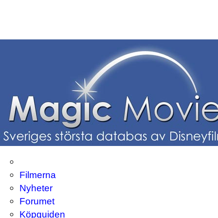
Filmerna
Nyheter
Forumet
Köpguiden