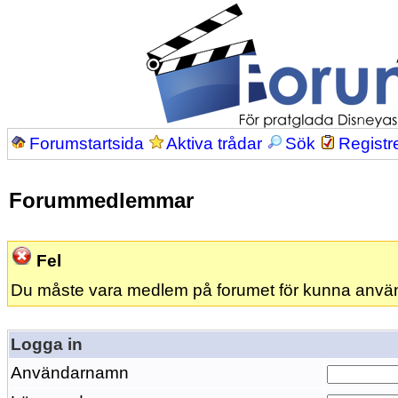
Forumstartsida
Aktiva trådar
Sök
Registr
Forummedlemmar
Fel
Du måste vara medlem på forumet för kunna anvä
Logga in
Användarnamn