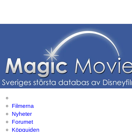
Filmerna
Nyheter
Forumet
Köpguiden