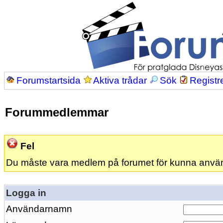
Forumstartsida
Aktiva trådar
Sök
Registr
Forummedlemmar
Fel
Du måste vara medlem på forumet för kunna anvä
Logga in
Användarnamn