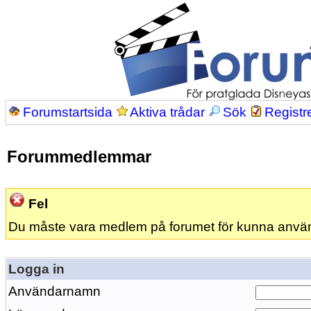
Forumstartsida
Aktiva trådar
Sök
Registr
Forummedlemmar
Fel
Du måste vara medlem på forumet för kunna anvä
Logga in
Användarnamn