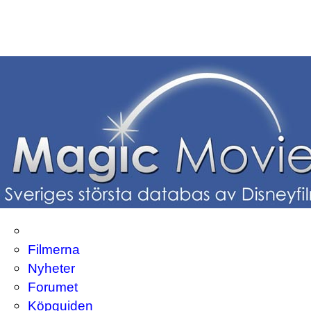
Filmerna
Nyheter
Forumet
Köpguiden