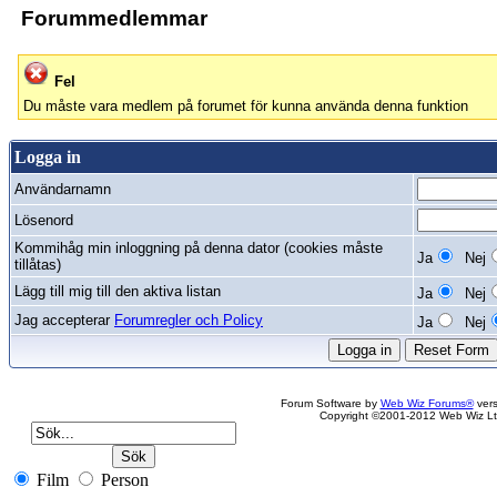
Forummedlemmar
Fel
Du måste vara medlem på forumet för kunna använda denna funktion
Logga in
Användarnamn
Lösenord
Kommihåg min inloggning på denna dator (cookies måste
Ja
Nej
tillåtas)
Lägg till mig till den aktiva listan
Ja
Nej
Jag accepterar
Forumregler och Policy
Ja
Nej
Forum Software by
Web Wiz Forums®
vers
Copyright ©2001-2012 Web Wiz Lt
Film
Person