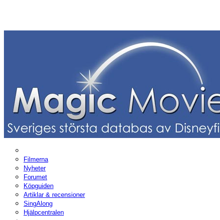
Filmerna
Nyheter
Forumet
Köpguiden
Artiklar & recensioner
SingAlong
Hjälpcentralen