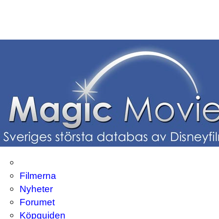
Filmerna
Nyheter
Forumet
Köpguiden