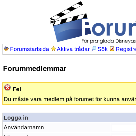
Forumstartsida
Aktiva trådar
Sök
Registr
Forummedlemmar
Fel
Du måste vara medlem på forumet för kunna anvä
Logga in
Användarnamn