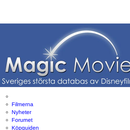
Filmerna
Nyheter
Forumet
Köpguiden