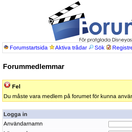
Forumstartsida
Aktiva trådar
Sök
Registr
Forummedlemmar
Fel
Du måste vara medlem på forumet för kunna anvä
Logga in
Användarnamn